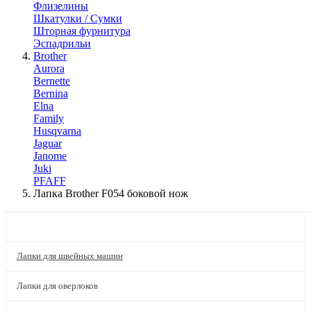
Флизелины
Шкатулки / Сумки
Шторная фурнитура
Эспадрильи
Brother
Aurora
Bernette
Bernina
Elna
Family
Husqvarna
Jaguar
Janome
Juki
PFAFF
Лапка Brother F054 боковой нож
КАТАЛОГ
Лапки для швейных машин
Лапки для оверлоков