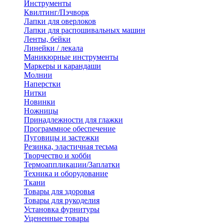
Инструменты
Квилтинг/Пэчворк
Лапки для оверлоков
Лапки для распошивальных машин
Ленты, бейки
Линейки / лекала
Маникюрные инструменты
Маркеры и карандаши
Молнии
Наперстки
Нитки
Новинки
Ножницы
Принадлежности для глажки
Программное обеспечение
Пуговицы и застежки
Резинка, эластичная тесьма
Творчество и хобби
Термоаппликации/Заплатки
Техника и оборудование
Ткани
Товары для здоровья
Товары для рукоделия
Установка фурнитуры
Уцененные товары