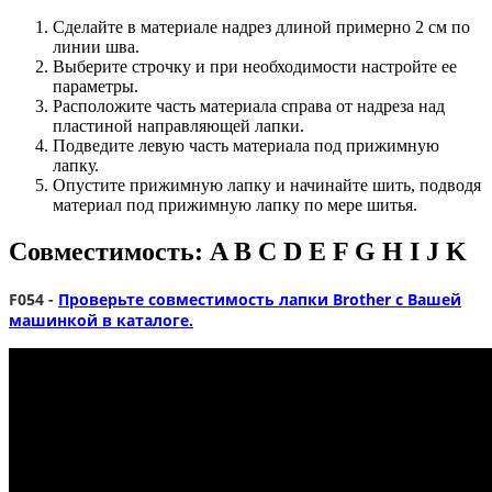
Сделайте в материале надрез длиной примерно 2 см по
линии шва.
Выберите строчку и при необходимости настройте ее
параметры.
Расположите часть материала справа от надреза над
пластиной направляющей лапки.
Подведите левую часть материала под прижимную
лапку.
Опустите прижимную лапку и начинайте шить, подводя
материал под прижимную лапку по мере шитья.
Совместимость: A B C D E F G H I J K
F054 -
Проверьте совместимость лапки Brother с Вашей
машинкой в каталоге.