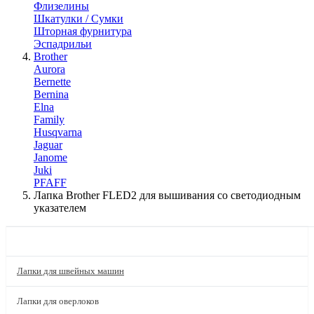
Флизелины
Шкатулки / Сумки
Шторная фурнитура
Эспадрильи
Brother
Aurora
Bernette
Bernina
Elna
Family
Husqvarna
Jaguar
Janome
Juki
PFAFF
Лапка Brother FLED2 для вышивания со светодиодным
указателем
КАТАЛОГ
Лапки для швейных машин
Лапки для оверлоков