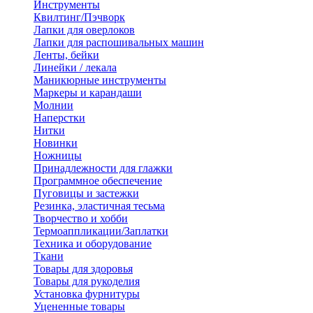
Инструменты
Квилтинг/Пэчворк
Лапки для оверлоков
Лапки для распошивальных машин
Ленты, бейки
Линейки / лекала
Маникюрные инструменты
Маркеры и карандаши
Молнии
Наперстки
Нитки
Новинки
Ножницы
Принадлежности для глажки
Программное обеспечение
Пуговицы и застежки
Резинка, эластичная тесьма
Творчество и хобби
Термоаппликации/Заплатки
Техника и оборудование
Ткани
Товары для здоровья
Товары для рукоделия
Установка фурнитуры
Уцененные товары