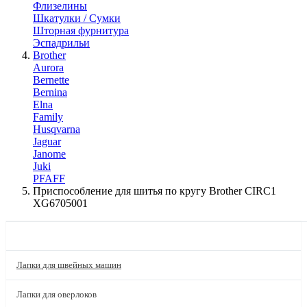
Флизелины
Шкатулки / Сумки
Шторная фурнитура
Эспадрильи
Brother
Aurora
Bernette
Bernina
Elna
Family
Husqvarna
Jaguar
Janome
Juki
PFAFF
Приспособление для шитья по кругу Brother CIRC1
XG6705001
КАТАЛОГ
Лапки для швейных машин
Лапки для оверлоков