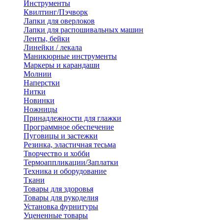
Инструменты
Квилтинг/Пэчворк
Лапки для оверлоков
Лапки для распошивальных машин
Ленты, бейки
Линейки / лекала
Маникюрные инструменты
Маркеры и карандаши
Молнии
Наперстки
Нитки
Новинки
Ножницы
Принадлежности для глажки
Программное обеспечение
Пуговицы и застежки
Резинка, эластичная тесьма
Творчество и хобби
Термоаппликации/Заплатки
Техника и оборудование
Ткани
Товары для здоровья
Товары для рукоделия
Установка фурнитуры
Уцененные товары