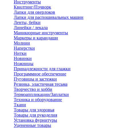
Инструменты
Квилтинг/Пэчворк
Лапки для оверлоков
Лапки для распошивальных машин
Ленты, бейки
Линейки / лекала
Маникюрные инструменты
Маркеры и карандаши
Молнии
Наперстки
Нитки
Новинки
Ножницы
Принадлежности для глажки
Программное обеспечение
Пуговицы и застежки
Резинка, эластичная тесьма
Творчество и хобби
Термоаппликации/Заплатки
Техника и оборудование
Ткани
Товары для здоровья
Товары для рукоделия
Установка фурнитуры
Уцененные товары