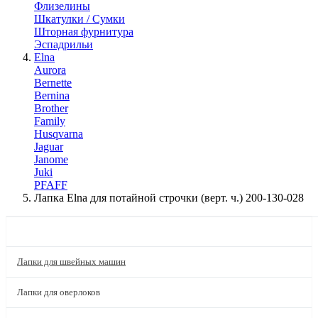
Флизелины
Шкатулки / Сумки
Шторная фурнитура
Эспадрильи
Elna
Aurora
Bernette
Bernina
Brother
Family
Husqvarna
Jaguar
Janome
Juki
PFAFF
Лапка Elna для потайной строчки (верт. ч.) 200-130-028
КАТАЛОГ
Лапки для швейных машин
Лапки для оверлоков