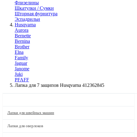
Флизелины
Шкатулки / Сумки
Шторная фурнитура
Эспадрильи
Husqvarna
Aurora
Bernette
Bernina
Brother
Elna
Family
Jaguar
Janome
Juki
PFAFF
Лапка для 7 защипов Husqvarna 412362845
КАТАЛОГ
Лапки для швейных машин
Лапки для оверлоков