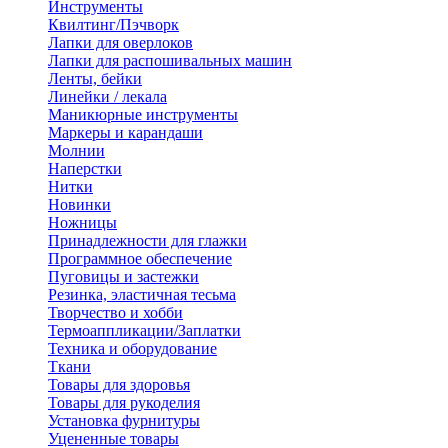
Инструменты
Квилтинг/Пэчворк
Лапки для оверлоков
Лапки для распошивальных машин
Ленты, бейки
Линейки / лекала
Маникюрные инструменты
Маркеры и карандаши
Молнии
Наперстки
Нитки
Новинки
Ножницы
Принадлежности для глажки
Программное обеспечение
Пуговицы и застежки
Резинка, эластичная тесьма
Творчество и хобби
Термоаппликации/Заплатки
Техника и оборудование
Ткани
Товары для здоровья
Товары для рукоделия
Установка фурнитуры
Уцененные товары