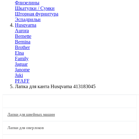
Флизелины
Шкатулки / Сумки
Шторная фурнитура
Эспадрильи
Husqvarna
Aurora
Bernette
Bernina
Brother
Elna
Family
Jaguar
Janome
Juki
PFAFF
Лапка для канта Husqvarna 413183045
КАТАЛОГ
Лапки для швейных машин
Лапки для оверлоков