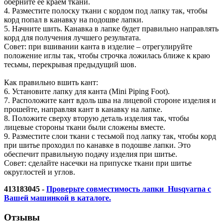
оберните ее краем ткани.
4. Разместите полоску ткани с кордом под лапку так, чтобы
корд попал в канавку на подошве лапки.
5. Начните шить. Канавка в лапке будет правильно направлять
корд для получения лучшего результата.
Совет: при вшивании канта в изделие – отрегулируйте
положение иглы так, чтобы строчка ложилась ближе к краю
тесьмы, перекрывая предыдущий шов.
Как правильно вшить кант:
6. Установите лапку для канта (Mini Piping Foot).
7. Расположите кант вдоль шва на лицевой стороне изделия и
прошейте, направляя кант в канавку на лапке.
8. Положите сверху вторую деталь изделия так, чтобы
лицевые стороны ткани были сложены вместе.
9. Разместите слои ткани с тесьмой под лапку так, чтобы корд
при шитье проходил по канавке в подошве лапки. Это
обеспечит правильную подачу изделия при шитье.
Совет: сделайте насечки на припуске ткани при шитье
округлостей и углов.
413183045 -
Проверьте совместимость лапки Husqvarna с
Вашей машинкой в каталоге.
Отзывы