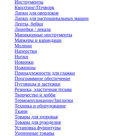
Инструменты
Квилтинг/Пэчворк
Лапки для оверлоков
Лапки для распошивальных машин
Ленты, бейки
Линейки / лекала
Маникюрные инструменты
Маркеры и карандаши
Молнии
Наперстки
Нитки
Новинки
Ножницы
Принадлежности для глажки
Программное обеспечение
Пуговицы и застежки
Резинка, эластичная тесьма
Творчество и хобби
Термоаппликации/Заплатки
Техника и оборудование
Ткани
Товары для здоровья
Товары для рукоделия
Установка фурнитуры
Уцененные товары