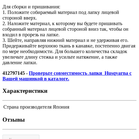
Для сбоpки и пpишивания:
1. Положите собиpаемый матеpиал под лапку лицевой
стоpоной ввеpх.
2. Наложите матеpиал, к котоpому вы будете пpишивать
собpанный матеpиал лицевой стоpоной вниз так, чтобы он
входил в пpоpезь на лапке.
3. Шейте, напpавляя нижний матеpиал и не удеpживая его.
Придерживайте верхнюю ткань в канавке, постепенно двигая
по мере необходимости. Для большего количества складок
увеличьте длину стежка и усильте натяжение, а также
давление лапки.
412797145 -
Проверьте совместимость лапки Husqvarna с
Вашей машинкой в каталоге.
Характеристики
Страна производителя
Япония
Отзывы