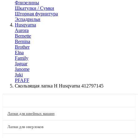
Флизелины
Шкатулки / Сумки
Шторная фурнитура
Эспадрильи
Husqvarna
Aurora
Bernette
Bernina
Brother
Elna
Family
Jaguar
Janome
Juki
PFAFF
Скользящая лапка H Husqvarna 412797145
КАТАЛОГ
Лапки для швейных машин
Лапки для оверлоков