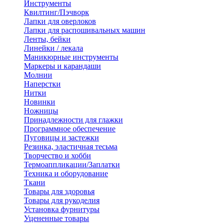
Инструменты
Квилтинг/Пэчворк
Лапки для оверлоков
Лапки для распошивальных машин
Ленты, бейки
Линейки / лекала
Маникюрные инструменты
Маркеры и карандаши
Молнии
Наперстки
Нитки
Новинки
Ножницы
Принадлежности для глажки
Программное обеспечение
Пуговицы и застежки
Резинка, эластичная тесьма
Творчество и хобби
Термоаппликации/Заплатки
Техника и оборудование
Ткани
Товары для здоровья
Товары для рукоделия
Установка фурнитуры
Уцененные товары