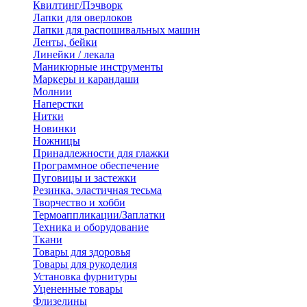
Квилтинг/Пэчворк
Лапки для оверлоков
Лапки для распошивальных машин
Ленты, бейки
Линейки / лекала
Маникюрные инструменты
Маркеры и карандаши
Молнии
Наперстки
Нитки
Новинки
Ножницы
Принадлежности для глажки
Программное обеспечение
Пуговицы и застежки
Резинка, эластичная тесьма
Творчество и хобби
Термоаппликации/Заплатки
Техника и оборудование
Ткани
Товары для здоровья
Товары для рукоделия
Установка фурнитуры
Уцененные товары
Флизелины