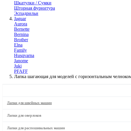
Шкатулки / Сумки
Шторная фурнитура
Эспадрильи
Jaguar
Aurora
Bernette
Bernina
Brother
Elna
Family
Husqvarna
Janome
Juki
PFAFF
Лапка шагающая для моделей с горизонтальным челноком
КАТАЛОГ
Лапки для швейных машин
Лапки для оверлоков
Лапки для распошивальных машин