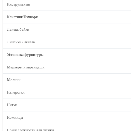
Инструменты
Квилтинг/Пэчворк
Ленты, бейки
Линейки / лекала
Установка фурнитуры
Маркеры и карандаши
Молнии
Наперстки
Нитки
Ножницы
Принадлежности для глажки