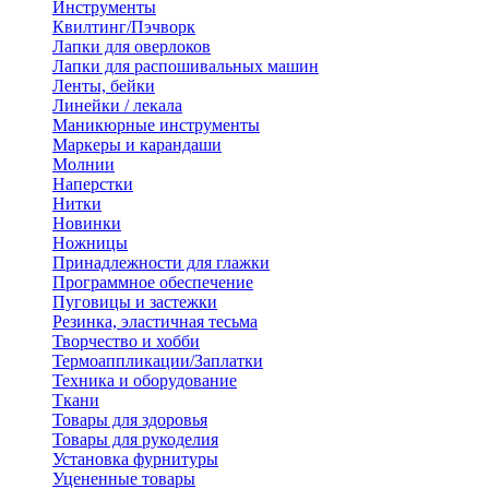
Инструменты
Квилтинг/Пэчворк
Лапки для оверлоков
Лапки для распошивальных машин
Ленты, бейки
Линейки / лекала
Маникюрные инструменты
Маркеры и карандаши
Молнии
Наперстки
Нитки
Новинки
Ножницы
Принадлежности для глажки
Программное обеспечение
Пуговицы и застежки
Резинка, эластичная тесьма
Творчество и хобби
Термоаппликации/Заплатки
Техника и оборудование
Ткани
Товары для здоровья
Товары для рукоделия
Установка фурнитуры
Уцененные товары