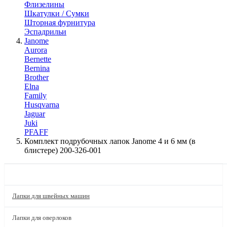
Флизелины
Шкатулки / Сумки
Шторная фурнитура
Эспадрильи
Janome
Aurora
Bernette
Bernina
Brother
Elna
Family
Husqvarna
Jaguar
Juki
PFAFF
Комплект подрубочных лапок Janome 4 и 6 мм (в
блистере) 200-326-001
КАТАЛОГ
Лапки для швейных машин
Лапки для оверлоков