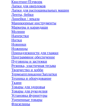
Квилтинг/Пэчворк
Лапки для оверлоков
Лапки для распошивальных машин
Ленты, бейки
Линейки / лекала
Маникюрные инструменты
Маркеры и карандаши
Молнии
Наперстки
Нитки
Новинки
Ножницы
Принадлежности для глажки
Программное обеспечение
Пуговицы и застежки
Резинка, эластичная тесьма
Творчество и хобби
Термоаппликации/Заплатки
Техника и оборудование
Ткани
Товары для здоровья
Товары для рукоделия
Установка фурнитуры
Уцененные товары
Флизелины