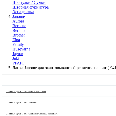
Шкатулки / Сумки
Шторная фурнитура
Эспадрильи
Janome
Aurora
Bernette
Bernina
Brother
Elna
Family
Husqvarna
Jaguar
Juki
PFAFF
Лапка Janome для окантовывания (крепление на винт) 94
КАТАЛОГ
Лапки для швейных машин
Лапки для оверлоков
Лапки для распошивальных машин