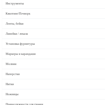
Инструменты
Квилтинг/Пэчворк
Ленты, бейки
Линейки / лекала
Установка фурнитуры
Маркеры и карандаши
Молнии
Наперстки
Нитки
Ножницы
Принадлежности для глажки