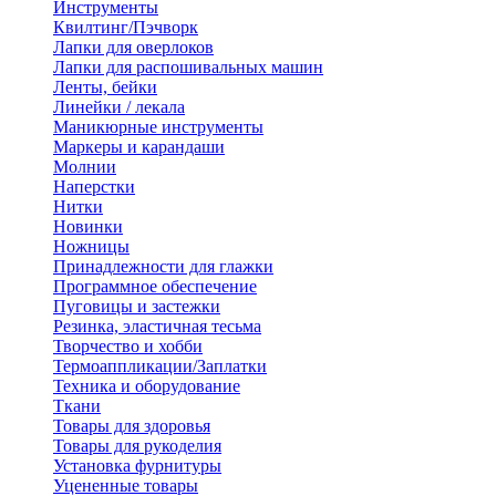
Инструменты
Квилтинг/Пэчворк
Лапки для оверлоков
Лапки для распошивальных машин
Ленты, бейки
Линейки / лекала
Маникюрные инструменты
Маркеры и карандаши
Молнии
Наперстки
Нитки
Новинки
Ножницы
Принадлежности для глажки
Программное обеспечение
Пуговицы и застежки
Резинка, эластичная тесьма
Творчество и хобби
Термоаппликации/Заплатки
Техника и оборудование
Ткани
Товары для здоровья
Товары для рукоделия
Установка фурнитуры
Уцененные товары