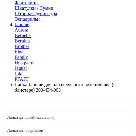
Флизелины
Шкатулки / Сумки
Шторная фурнитура
Эспадрильи
Janome
Aurora
Bernette
Bernina
Brother
Elna
Family
Husqvarna
Jaguar
Juki
PFAFF
Лапка Janome для параллельного ведения шва (в
блистере) 200-434-003
КАТАЛОГ
Лапки для швейных машин
Лапки для оверлоков