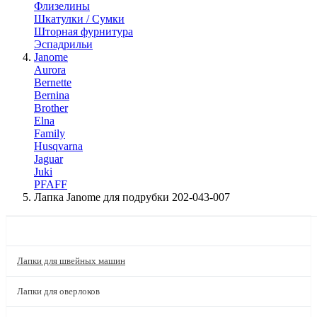
Флизелины
Шкатулки / Сумки
Шторная фурнитура
Эспадрильи
Janome
Aurora
Bernette
Bernina
Brother
Elna
Family
Husqvarna
Jaguar
Juki
PFAFF
Лапка Janome для подрубки 202-043-007
КАТАЛОГ
Лапки для швейных машин
Лапки для оверлоков