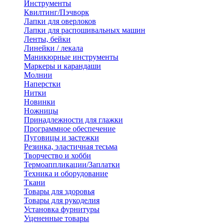
Инструменты
Квилтинг/Пэчворк
Лапки для оверлоков
Лапки для распошивальных машин
Ленты, бейки
Линейки / лекала
Маникюрные инструменты
Маркеры и карандаши
Молнии
Наперстки
Нитки
Новинки
Ножницы
Принадлежности для глажки
Программное обеспечение
Пуговицы и застежки
Резинка, эластичная тесьма
Творчество и хобби
Термоаппликации/Заплатки
Техника и оборудование
Ткани
Товары для здоровья
Товары для рукоделия
Установка фурнитуры
Уцененные товары