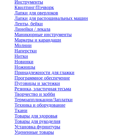
Инструменты
Квилтинг/Пэчворк
Лапки для оверлоков
Лапки для распошивальных машин
Ленты, бейки
Линейки / лекала
Маникюрные инструменты
Маркеры и карандаши
Молнии
Наперстки
Нитки
Новинки
Ножницы
Принадлежности для глажки
Программное обеспечение
Пуговицы и застежки
Резинка, эластичная тесьма
Творчество и хобби
Термоаппликации/Заплатки
Техника и оборудование
Ткани
Товары для здоровья
Товары для рукоделия
Установка фурнитуры
Уцененные товары