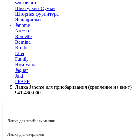
Флизелины
Шкатулки / Сумки
Шторная фурнитура
Эспадрильи
Janome
Aurora
Bernette
Bernina
Brother
Elna
Family
Husqvarna
Jaguar
Juki
PFAFF
Лапка Janome для присбаривания (крепление на винт)
941-460-000
КАТАЛОГ
Лапки для швейных машин
Лапки для оверлоков