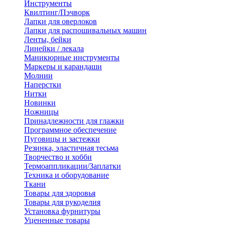
Инструменты
Квилтинг/Пэчворк
Лапки для оверлоков
Лапки для распошивальных машин
Ленты, бейки
Линейки / лекала
Маникюрные инструменты
Маркеры и карандаши
Молнии
Наперстки
Нитки
Новинки
Ножницы
Принадлежности для глажки
Программное обеспечение
Пуговицы и застежки
Резинка, эластичная тесьма
Творчество и хобби
Термоаппликации/Заплатки
Техника и оборудование
Ткани
Товары для здоровья
Товары для рукоделия
Установка фурнитуры
Уцененные товары