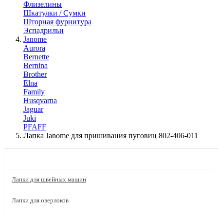
Флизелины
Шкатулки / Сумки
Шторная фурнитура
Эспадрильи
Janome
Aurora
Bernette
Bernina
Brother
Elna
Family
Husqvarna
Jaguar
Juki
PFAFF
Лапка Janome для пришивания пуговиц 802-406-011
КАТАЛОГ
Лапки для швейных машин
Лапки для оверлоков