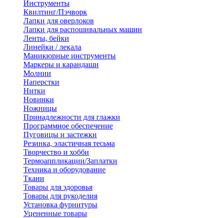
Инструменты
Квилтинг/Пэчворк
Лапки для оверлоков
Лапки для распошивальных машин
Ленты, бейки
Линейки / лекала
Маникюрные инструменты
Маркеры и карандаши
Молнии
Наперстки
Нитки
Новинки
Ножницы
Принадлежности для глажки
Программное обеспечение
Пуговицы и застежки
Резинка, эластичная тесьма
Творчество и хобби
Термоаппликации/Заплатки
Техника и оборудование
Ткани
Товары для здоровья
Товары для рукоделия
Установка фурнитуры
Уцененные товары