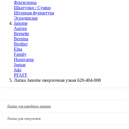
Флизелины
Шкатулки / Сумки
Шторная фурнитура
Эспадрильи
Janome
Aurora
Bernette
Bernina
Brother
Elna
Family
Husqvarna
Jaguar
Juki
PFAFF
Лапка Janome оверлочная узкая 620-404-008
КАТАЛОГ
Лапки для швейных машин
Лапки для оверлоков