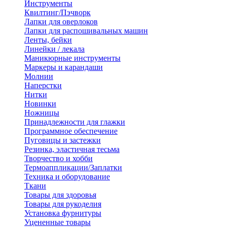
Инструменты
Квилтинг/Пэчворк
Лапки для оверлоков
Лапки для распошивальных машин
Ленты, бейки
Линейки / лекала
Маникюрные инструменты
Маркеры и карандаши
Молнии
Наперстки
Нитки
Новинки
Ножницы
Принадлежности для глажки
Программное обеспечение
Пуговицы и застежки
Резинка, эластичная тесьма
Творчество и хобби
Термоаппликации/Заплатки
Техника и оборудование
Ткани
Товары для здоровья
Товары для рукоделия
Установка фурнитуры
Уцененные товары