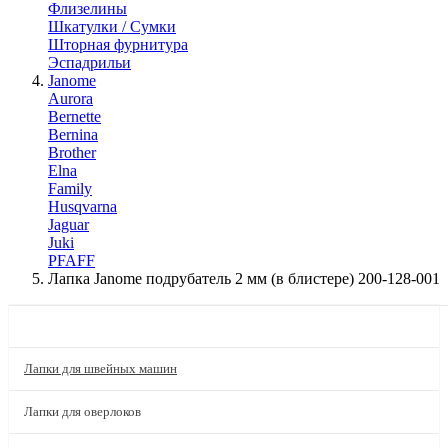
Флизелины
Шкатулки / Сумки
Шторная фурнитура
Эспадрильи
Janome
Aurora
Bernette
Bernina
Brother
Elna
Family
Husqvarna
Jaguar
Juki
PFAFF
Лапка Janome подрубатель 2 мм (в блистере) 200-128-001
КАТАЛОГ
Лапки для швейных машин
Лапки для оверлоков