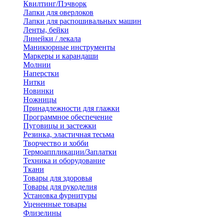
Квилтинг/Пэчворк
Лапки для оверлоков
Лапки для распошивальных машин
Ленты, бейки
Линейки / лекала
Маникюрные инструменты
Маркеры и карандаши
Молнии
Наперстки
Нитки
Новинки
Ножницы
Принадлежности для глажки
Программное обеспечение
Пуговицы и застежки
Резинка, эластичная тесьма
Творчество и хобби
Термоаппликации/Заплатки
Техника и оборудование
Ткани
Товары для здоровья
Товары для рукоделия
Установка фурнитуры
Уцененные товары
Флизелины