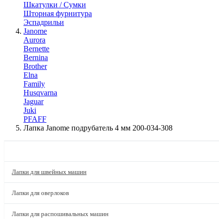
Шкатулки / Сумки
Шторная фурнитура
Эспадрильи
Janome
Aurora
Bernette
Bernina
Brother
Elna
Family
Husqvarna
Jaguar
Juki
PFAFF
Лапка Janome подрубатель 4 мм 200-034-308
КАТАЛОГ
Лапки для швейных машин
Лапки для оверлоков
Лапки для распошивальных машин