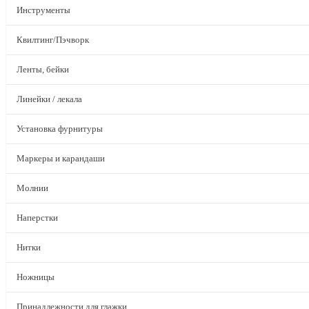
Инструменты
Квилтинг/Пэчворк
Ленты, бейки
Линейки / лекала
Установка фурнитуры
Маркеры и карандаши
Молнии
Наперстки
Нитки
Ножницы
Принадлежности для глажки