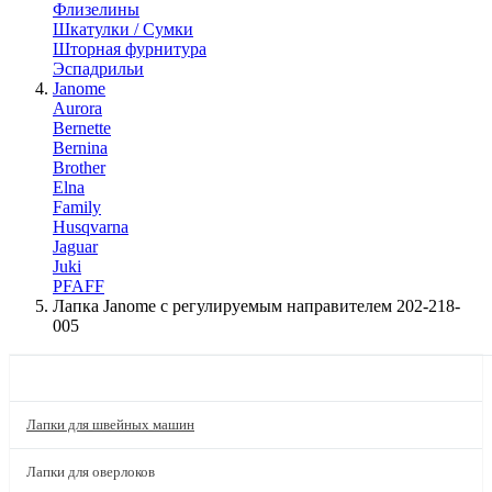
Флизелины
Шкатулки / Сумки
Шторная фурнитура
Эспадрильи
Janome
Aurora
Bernette
Bernina
Brother
Elna
Family
Husqvarna
Jaguar
Juki
PFAFF
Лапка Janome с регулируемым направителем 202-218-
005
КАТАЛОГ
Лапки для швейных машин
Лапки для оверлоков