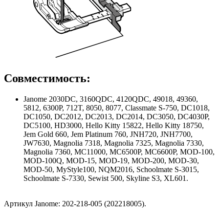
Совместимость:
Janome 2030DC, 3160QDC, 4120QDC, 49018, 49360,
5812, 6300P, 712T, 8050, 8077, Classmate S-750, DC1018,
DC1050, DC2012, DC2013, DC2014, DC3050, DC4030P,
DC5100, HD3000, Hello Kitty 15822, Hello Kitty 18750,
Jem Gold 660, Jem Platinum 760, JNH720, JNH7700,
JW7630, Magnolia 7318, Magnolia 7325, Magnolia 7330,
Magnolia 7360, MC11000, MC6500P, MC6600P, MOD-100,
MOD-100Q, MOD-15, MOD-19, MOD-200, MOD-30,
MOD-50, MyStyle100, NQM2016, Schoolmate S-3015,
Schoolmate S-7330, Sewist 500, Skyline S3, XL601.
Артикул Janome: 202-218-005 (202218005).