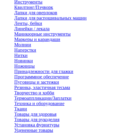
Инструменты
Квилтинг/Пэчворк
Лапки для оверлоков
Лапки для распошивальных машин
Ленты, бейки
Линейки / лекала
Маникюрные инструменты
Маркеры и карандаши
Молнии
Наперстки
Нитки
Новинки
Ножницы
Принадлежности для глажки
Программное обеспечение
Пуговицы и застежки
Резинка, эластичная тесьма
Творчество и хобби
Термоаппликации/Заплатки
Техника и оборудование
Ткани
Товары для здоровья
Товары для рукоделия
Установка фурнитуры
Уцененные товары