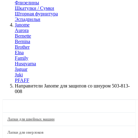
Флизелины
Шкатулки / Сумки
Шторная фурнитура
Эспадрильи
Janome
Aurora
Bernette
Bernina
Brother
Elna
Family
Husqvarna
Jaguar
Juki
PFAFF
Направители Janome для защипов со шнуром 503-813-
008
КАТАЛОГ
Лапки для швейных машин
Лапки для оверлоков