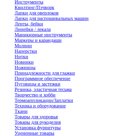
Инструменты
Квилтинг/Пэчворк
Лапки для оверлоков
Лапки для распошивальных машин
Ленты, бейки
Линейки / лекала
Маникюрные инструменты
Маркеры и карандаши
Молнии
Наперстки
Нитки
Новинки
Ножницы
Принадлежности для глажки
Программное обеспечение
Пуговицы и застежки
Резинка, эластичная тесьма
Творчество и хобби
Термоаппликации/Заплатки
Техника и оборудование
Ткани
Товары для здоровья
Товары для рукоделия
Установка фурнитуры
Уцененные товары