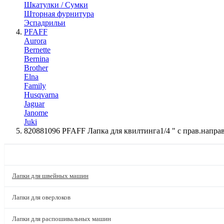
Шкатулки / Сумки
Шторная фурнитура
Эспадрильи
PFAFF
Aurora
Bernette
Bernina
Brother
Elna
Family
Husqvarna
Jaguar
Janome
Juki
820881096 PFAFF Лапка для квилтинга1/4 " с прав.напра
КАТАЛОГ
Лапки для швейных машин
Лапки для оверлоков
Лапки для распошивальных машин