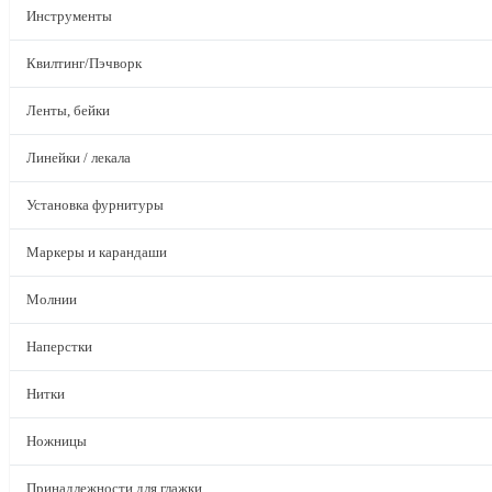
Инструменты
Квилтинг/Пэчворк
Ленты, бейки
Линейки / лекала
Установка фурнитуры
Маркеры и карандаши
Молнии
Наперстки
Нитки
Ножницы
Принадлежности для глажки