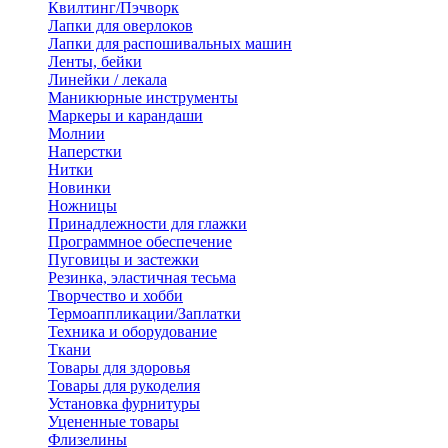
Квилтинг/Пэчворк
Лапки для оверлоков
Лапки для распошивальных машин
Ленты, бейки
Линейки / лекала
Маникюрные инструменты
Маркеры и карандаши
Молнии
Наперстки
Нитки
Новинки
Ножницы
Принадлежности для глажки
Программное обеспечение
Пуговицы и застежки
Резинка, эластичная тесьма
Творчество и хобби
Термоаппликации/Заплатки
Техника и оборудование
Ткани
Товары для здоровья
Товары для рукоделия
Установка фурнитуры
Уцененные товары
Флизелины