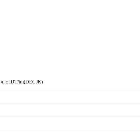
вл. с IDT/tm(DEGJК)