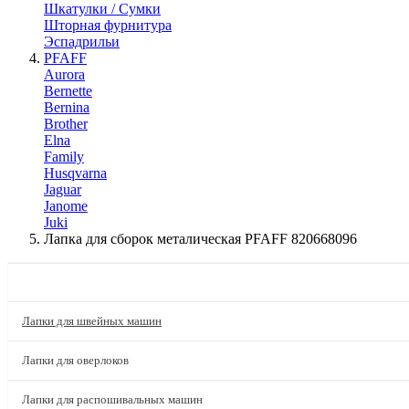
Шкатулки / Сумки
Шторная фурнитура
Эспадрильи
PFAFF
Aurora
Bernette
Bernina
Brother
Elna
Family
Husqvarna
Jaguar
Janome
Juki
Лапка для сборок металическая PFAFF 820668096
КАТАЛОГ
Лапки для швейных машин
Лапки для оверлоков
Лапки для распошивальных машин