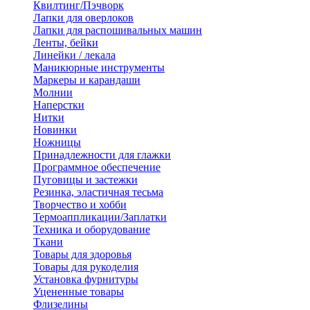
Квилтинг/Пэчворк
Лапки для оверлоков
Лапки для распошивальных машин
Ленты, бейки
Линейки / лекала
Маникюрные инструменты
Маркеры и карандаши
Молнии
Наперстки
Нитки
Новинки
Ножницы
Принадлежности для глажки
Программное обеспечение
Пуговицы и застежки
Резинка, эластичная тесьма
Творчество и хобби
Термоаппликации/Заплатки
Техника и оборудование
Ткани
Товары для здоровья
Товары для рукоделия
Установка фурнитуры
Уцененные товары
Флизелины