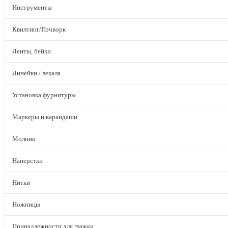
Инструменты
Квилтинг/Пэчворк
Ленты, бейки
Линейки / лекала
Установка фурнитуры
Маркеры и карандаши
Молнии
Наперстки
Нитки
Ножницы
Принадлежности для глажки