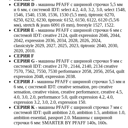
СЕРИЯ D -
машины PFAFF с шириной строчки 5,5 мм
и 6 мм, с системой IDT: select 4.2, 4.0, 3.2, 3.0, select 1548,
1546, 1540, 1538, 1536, 1530 (5,5 mm), tiptronic 6270,
6250, 6232, 6230, tiptronic 6152, 6150, 6122, 6120 (5,5/6
мм), stretch & jeans 6091 (6 mm), freestyle 1527, 1522.
СЕРИЯ E -
машины PFAFF с шириной строчки 6 мм с
системой IDT: creative 2124, quilt expression 2046, 2044,
2042, expression 2036, 2034, 2028, 2026, 2024,
classicstyle 2029, 2027, 2025, 2023, tiptronic 2040, 2030,
2020, 2010.
СЕРИЯ F
СЕРИЯ G -
машины PFAFF с шириной строчки 9 мм с
системой IDT: creative 2170 , 2144, 2140, 2134 creative
7570, 7562, 7550, 7530 performance 2058, 2056, 2054, quilt
expression 2048, expression 2038.
СЕРИЯ J
- машины PFAFF с шириной строчки 5,5 мм и
6 мм, с системой IDT: creative sensation, pro creative
sensation, creative vision, creative performance, creative 4.5,
4.0, 3.0, 2.0, performance 5.0, quilt expression 4.2, 4.0,
expression 3.2, 3.0, 2.0, expression 150.
СЕРИЯ K -
машины PFAFF с шириной строчки 7 мм с
системой IDT: quilt ambition 2.0, ambition 1.5, ambition 1.0,
ambition essential, passport 2.0. Машины с шириной
строчки 6 мм: SMARTER BY PFAFF 140s, 160s.