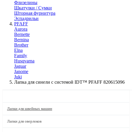
Флизелины
Шкатулки / Сумки
Шторная фурнитура
Эспадрильи
PFAFF
Aurora
Bernette
Bernina
Brother
Elna
Family
Husqvarna
Jaguar
Janome
Juki
Лапка для синели с системой IDT™ PFAFF 820615096
КАТАЛОГ
Лапки для швейных машин
Лапки для оверлоков