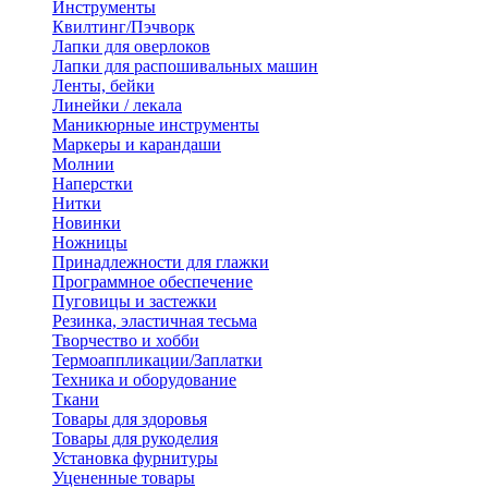
Инструменты
Квилтинг/Пэчворк
Лапки для оверлоков
Лапки для распошивальных машин
Ленты, бейки
Линейки / лекала
Маникюрные инструменты
Маркеры и карандаши
Молнии
Наперстки
Нитки
Новинки
Ножницы
Принадлежности для глажки
Программное обеспечение
Пуговицы и застежки
Резинка, эластичная тесьма
Творчество и хобби
Термоаппликации/Заплатки
Техника и оборудование
Ткани
Товары для здоровья
Товары для рукоделия
Установка фурнитуры
Уцененные товары