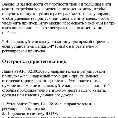
Важно: В зависимости от плотности ткани и толщины нити
может потребоваться изменение положения иглы, чтобы
получить припуск нужного размера. Сместите иглу вправо,
чтобы уменьшить припуск или сместите иглу влево, чтобы
увеличить припуск. Иглу можно перемещать максимум на три
шага вправо или влево от центрального положения, но
не более.
* Не используйте игольную пластину для прямой строчки,
если установлена Лапка 1/4“ (6мм) с направителем и
регулировкой припуска.
Отстрочка (простегивание):
Лапка PFAFF 821063096 с направителем и регулировкой
припуска – ваш надежный помощник при финальной
отстрочке (простегивании) изделия. Установите иглу в
нужное положение и используйте направитель лапки, чтобы
строчка проходила точно в нужном месте вашего квилта,
одежды или изделия домашнего декора.
1. Установите Лапку 1/4“ (6мм) с направителем и
регулировкой припуска.
2. Подключите систему IDT™.