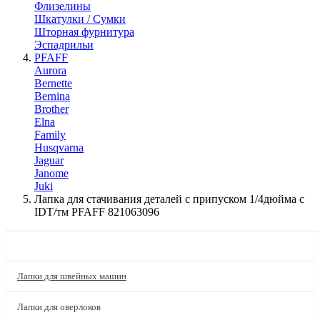
Флизелины
Шкатулки / Сумки
Шторная фурнитура
Эспадрильи
PFAFF
Aurora
Bernette
Bernina
Brother
Elna
Family
Husqvarna
Jaguar
Janome
Juki
Лапка для стачивания деталей с припуском 1/4дюйма с
IDT/тм PFAFF 821063096
КАТАЛОГ
Лапки для швейных машин
Лапки для оверлоков