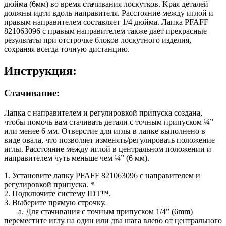
дюйма (6мм) во время стачивания лоскутков. Kрая деталей
должны идти вдоль направителя. Расстояние между иглой и
правым направителем составляет 1/4 дюйма. Лапка PFAFF
821063096 с правым направителем также дает прекрасные
результаты при отстрочке блоков лоскутного изделия,
сохраняя всегда точную дистанцию.
Инструкция:
Стачивание:
Лапка с направителем и регулировкой припуска создана,
чтобы помочь вам стачивать детали с точным припуском ¼”
или менее 6 мм. Отверстие для иглы в лапке выполнено в
виде овала, что позволяет изменять/регулировать положение
иглы. Расстояние между иглой в центральном положении и
направителем чуть меньше чем ¼” (6 мм).
1. Установите лапку PFAFF 821063096 с направителем и
регулировкой припуска. *
2. Подключите систему IDT™.
3. Выберите прямую строчку.
a. Для стачивания с точным припуском 1/4” (6mm)
переместите иглу на один или два шага влево от центрального