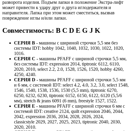
разворота изделия. Подъем лапки в положение Экстра-лифт
может привести к удару друг о друга иглодержателя и
направителя. Лапка при этом может сместиться, вызвав
повреждение иглы и/или лапки.
Совместимость: B C D E G J K
СЕРИЯ B -
машины с шириной строчки 5,5 мм без
системы IDT: hobby 1042, 1040, 1032, 1030, 1022, 1020,
1016.
СЕРИЯ C -
машины PFAFF с шириной строчки 5,5 мм,
без системы IDT: expression 2014, tiptronic 6112, 6110,
2020, 2010, select 2.2, 2.0, 1528, 1526, 1520, hobby 4260,
4250, 4240.
СЕРИЯ D -
машины PFAFF с шириной строчки 5,5 мм
и 6 мм, с системой IDT: select 4.2, 4.0, 3.2, 3.0, select 1548,
1546, 1540, 1538, 1536, 1530 (5,5 mm), tiptronic 6270,
6250, 6232, 6230, tiptronic 6152, 6150, 6122, 6120 (5,5/6
мм), stretch & jeans 6091 (6 mm), freestyle 1527, 1522.
СЕРИЯ E -
машины PFAFF с шириной строчки 6 мм с
системой IDT: creative 2124, quilt expression 2046, 2044,
2042, expression 2036, 2034, 2028, 2026, 2024,
classicstyle 2029, 2027, 2025, 2023, tiptronic 2040, 2030,
2020, 2010.