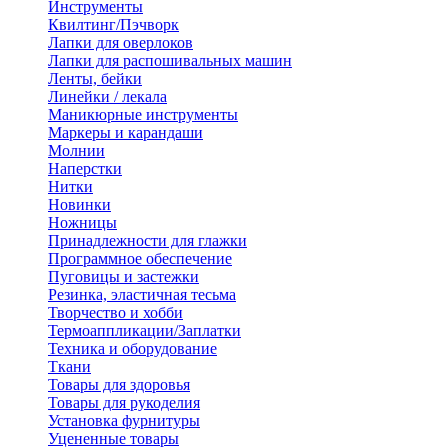
Инструменты
Квилтинг/Пэчворк
Лапки для оверлоков
Лапки для распошивальных машин
Ленты, бейки
Линейки / лекала
Маникюрные инструменты
Маркеры и карандаши
Молнии
Наперстки
Нитки
Новинки
Ножницы
Принадлежности для глажки
Программное обеспечение
Пуговицы и застежки
Резинка, эластичная тесьма
Творчество и хобби
Термоаппликации/Заплатки
Техника и оборудование
Ткани
Товары для здоровья
Товары для рукоделия
Установка фурнитуры
Уцененные товары