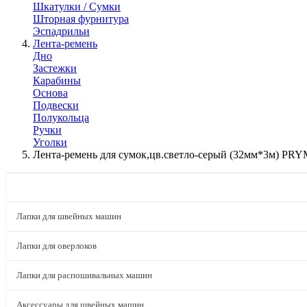
Шкатулки / Сумки
Шторная фурнитура
Эспадрильи
Лента-ремень
Дно
Застежки
Карабины
Основа
Подвески
Полукольца
Ручки
Уголки
Лента-ремень для сумок,цв.светло-серый (32мм*3м) PRY
КАТАЛОГ
Лапки для швейных машин
Лапки для оверлоков
Лапки для распошивальных машин
Аксессуары для швейных машин