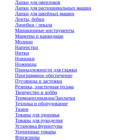
Лапки для оверлоков
Лапки для распошивальных машин
Лапки для швейных машин
Ленты, бейки
Линейки / лекала
Маникюрные инструменты
Маркеры и карандаши
Молнии
Наперстки
Нитки
Новинки
Ножницы
Принадлежности для глажки
Программное обеспечение
Пуговицы и застежки
Резинка, эластичная тесьма
Творчество и хобби
Термоаппликации/Заплатки
Техника и оборудование
Ткани
Товары для здоровья
Товары для рукоделия
Установка фурнитуры
Уцененные товары
Флизелины