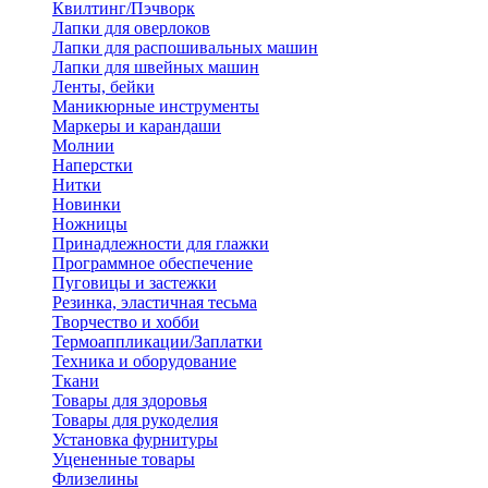
Квилтинг/Пэчворк
Лапки для оверлоков
Лапки для распошивальных машин
Лапки для швейных машин
Ленты, бейки
Маникюрные инструменты
Маркеры и карандаши
Молнии
Наперстки
Нитки
Новинки
Ножницы
Принадлежности для глажки
Программное обеспечение
Пуговицы и застежки
Резинка, эластичная тесьма
Творчество и хобби
Термоаппликации/Заплатки
Техника и оборудование
Ткани
Товары для здоровья
Товары для рукоделия
Установка фурнитуры
Уцененные товары
Флизелины