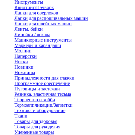
Инструменты
Квилтинг/Пэчворк
Лапки для оверлоков
Лапки для распошивальных машин
Лапки для швейных машин
Ленты, бейки
Линейки / лекала
Маникюрные инструменты
Маркеры и карандаши
Молнии
Наперстки
Нитки
Новинки
Ножницы
Принадлежности для глажки
Программное обеспечение
Пуговицы и застежки
Резинка, эластичная тесьма
Творчество и хобби
Термоаппликации/Заплатки
Техника и оборудование
Ткани
Товары для здоровья
Товары для рукоделия
Уцененные товары