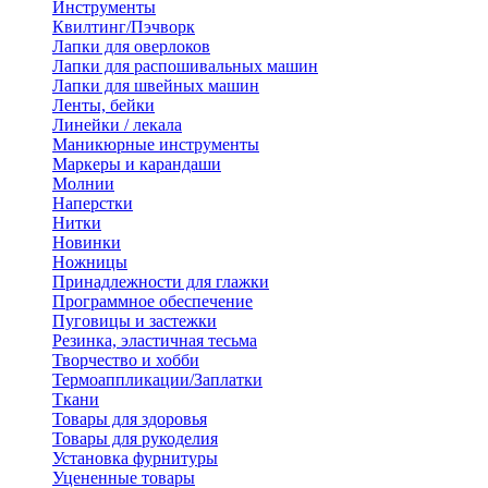
Инструменты
Квилтинг/Пэчворк
Лапки для оверлоков
Лапки для распошивальных машин
Лапки для швейных машин
Ленты, бейки
Линейки / лекала
Маникюрные инструменты
Маркеры и карандаши
Молнии
Наперстки
Нитки
Новинки
Ножницы
Принадлежности для глажки
Программное обеспечение
Пуговицы и застежки
Резинка, эластичная тесьма
Творчество и хобби
Термоаппликации/Заплатки
Ткани
Товары для здоровья
Товары для рукоделия
Установка фурнитуры
Уцененные товары