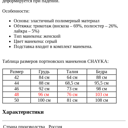
деформируется при падении.
Особенности:
Основа: эластичный полимерный материал
Обтяжка: трикотаж (вискоза – 69%, полиэстер – 26%,
лайкра – 5%)
Тип манекена: женский
Цвет манекена: серый
Подставка входит в комплект манекена.
Таблица размеров портновских манекенов CHAYKA:
Размер
Грудь
Талия
Бедра
42
84 см
64 см
88 см
44
88 см
68,5 см
95,5 см
46
92 см
73 см
98 см
48
96 см
76 см
103 см
50
100 см
81 см
108 см
Характеристики
Страна производства
Россия