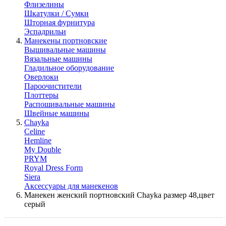
Флизелины
Шкатулки / Сумки
Шторная фурнитура
Эспадрильи
Манекены портновские
Вышивальные машины
Вязальные машины
Гладильное оборудование
Оверлоки
Пароочистители
Плоттеры
Распошивальные машины
Швейные машины
Chayka
Celine
Hemline
My Double
PRYM
Royal Dress Form
Siera
Аксессуары для манекенов
Манекен женский портновский Chayka размер 48,цвет
серый