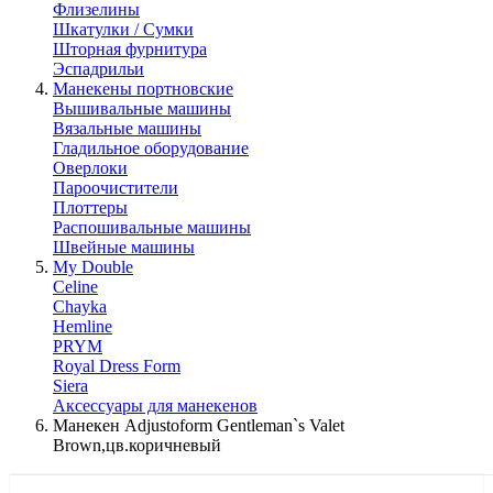
Флизелины
Шкатулки / Сумки
Шторная фурнитура
Эспадрильи
Манекены портновские
Вышивальные машины
Вязальные машины
Гладильное оборудование
Оверлоки
Пароочистители
Плоттеры
Распошивальные машины
Швейные машины
My Double
Celine
Chayka
Hemline
PRYM
Royal Dress Form
Siera
Аксессуары для манекенов
Манекен Adjustoform Gentleman`s Valet
Brown,цв.коричневый