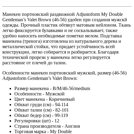
Манекен портновский раздвижной Adjustoform My Double
Gentleman’s Valet Brown (46-56) удобен при создания мужскй
одежды. Прочный пластик обтянут матовым нейлоном. Ткань
легко фиксируется булавками и не соскальзывает, также
удобно наносить необходимые пометки мелом. Подставка
манекена (тренога) изготовлена из натурального дерева и
металлической стойки, что придает устойчивость всей
конструкции, легко собирается и разбирается. Благодаря
технической прорези у манекена легко регулируется
расстояние от плечей до талии.
Особенности манекен портновский мужской, размер (46-56)
Adjustoform Gentleman’s Valet Brown:
Размер манекена - B/M/46-56/medium
Особенности - Мужской
Цвет манекена - Коричневый
Обхват груди (см) - 94-114
Обхват талии (см) - 82-101
Обхват бедер (см) - 99-119
Регулировки (шт) - 12
Страна производителя - Англия
Торговая марка - My Double