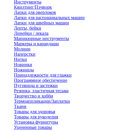
Инструменты
Квилтинг/Пэчворк
Лапки для оверлоков
Лапки для распошивальных машин
Лапки для швейных машин
Ленты, бейки
Линейки / лекала
Маникюрные инструменты
Маркеры и карандаши
Молнии
Наперстки
Нитки
Новинки
Ножницы
Принадлежности для глажки
Программное обеспечение
Пуговицы и застежки
Резинка, эластичная тесьма
Творчество и хобби
Термоаппликации/Заплатки
Ткани
Товары для здоровья
Товары для рукоделия
Установка фурнитуры
Уцененные товары