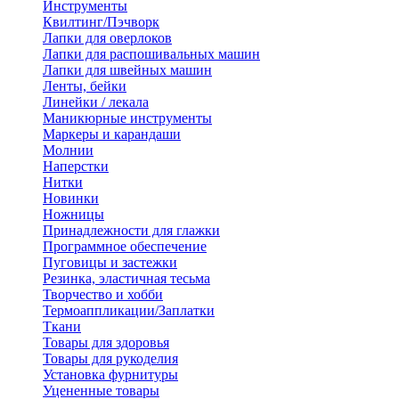
Инструменты
Квилтинг/Пэчворк
Лапки для оверлоков
Лапки для распошивальных машин
Лапки для швейных машин
Ленты, бейки
Линейки / лекала
Маникюрные инструменты
Маркеры и карандаши
Молнии
Наперстки
Нитки
Новинки
Ножницы
Принадлежности для глажки
Программное обеспечение
Пуговицы и застежки
Резинка, эластичная тесьма
Творчество и хобби
Термоаппликации/Заплатки
Ткани
Товары для здоровья
Товары для рукоделия
Установка фурнитуры
Уцененные товары