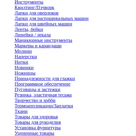
Инструменты
Квилтинг/Пэчворк
Лапки для оверлоков
Лапки для распошивальных машин
Лапки для швейных машин
Ленты, бейки
Линейки / лекала
Маникюрные инструменты
Маркеры и карандаши
Молнии
Наперстки
Нитки
Новинки
Ножницы
Принадлежности для глажки
Программное обеспечение
Пуговицы и застежки
Резинка, эластичная тесьма
Творчество и хобби
Термоаппликации/Заплатки
Ткани
Товары для здоровья
Товары для рукоделия
Установка фурнитуры
Уцененные товары