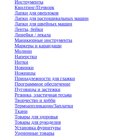
Инструменты
Квилтинг/Пэчворк
Лапки для оверлоков
Лапки для распошивальных машин
Лапки для швейных машин
Ленты, бейки
Линейки / лекала
Маникюрные инструменты
Маркеры и карандаши
Молнии
Наперстки
Нитки
Новинки
Ножницы
Принадлежности для глажки
Программное обеспечение
Пуговицы и застежки
Резинка, эластичная тесьма
Творчество и хобби
Термоаппликации/Заплатки
Ткани
Товары для здоровья
Товары для рукоделия
Установка фурнитуры
Уцененные товары