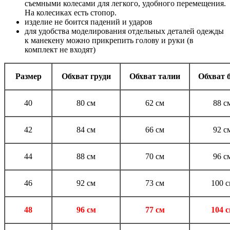
съемными колесами для легкого, удобного перемещения.
На колесиках есть стопор.
изделие не боится падений и ударов
для удобства моделирования отдельных деталей одежды
к манекену можно прикрепить голову и руки (в
комплект не входят)
Размер
Обхват груди
Обхват талии
Обхват 
40
80 см
62 см
88 с
42
84 см
66 см
92 с
44
88 см
70 см
96 с
46
92 см
73 см
100 
48
96 см
77 см
104 