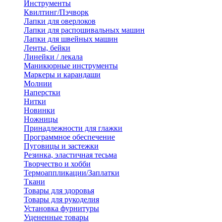
Инструменты
Квилтинг/Пэчворк
Лапки для оверлоков
Лапки для распошивальных машин
Лапки для швейных машин
Ленты, бейки
Линейки / лекала
Маникюрные инструменты
Маркеры и карандаши
Молнии
Наперстки
Нитки
Новинки
Ножницы
Принадлежности для глажки
Программное обеспечение
Пуговицы и застежки
Резинка, эластичная тесьма
Творчество и хобби
Термоаппликации/Заплатки
Ткани
Товары для здоровья
Товары для рукоделия
Установка фурнитуры
Уцененные товары