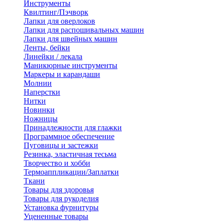
Инструменты
Квилтинг/Пэчворк
Лапки для оверлоков
Лапки для распошивальных машин
Лапки для швейных машин
Ленты, бейки
Линейки / лекала
Маникюрные инструменты
Маркеры и карандаши
Молнии
Наперстки
Нитки
Новинки
Ножницы
Принадлежности для глажки
Программное обеспечение
Пуговицы и застежки
Резинка, эластичная тесьма
Творчество и хобби
Термоаппликации/Заплатки
Ткани
Товары для здоровья
Товары для рукоделия
Установка фурнитуры
Уцененные товары