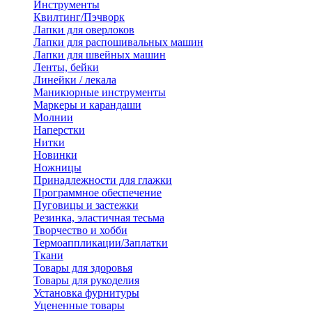
Инструменты
Квилтинг/Пэчворк
Лапки для оверлоков
Лапки для распошивальных машин
Лапки для швейных машин
Ленты, бейки
Линейки / лекала
Маникюрные инструменты
Маркеры и карандаши
Молнии
Наперстки
Нитки
Новинки
Ножницы
Принадлежности для глажки
Программное обеспечение
Пуговицы и застежки
Резинка, эластичная тесьма
Творчество и хобби
Термоаппликации/Заплатки
Ткани
Товары для здоровья
Товары для рукоделия
Установка фурнитуры
Уцененные товары