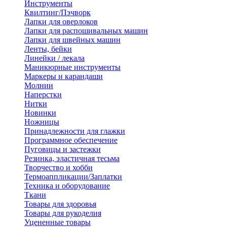
Инструменты
Квилтинг/Пэчворк
Лапки для оверлоков
Лапки для распошивальных машин
Лапки для швейных машин
Ленты, бейки
Линейки / лекала
Маникюрные инструменты
Маркеры и карандаши
Молнии
Наперстки
Нитки
Новинки
Ножницы
Принадлежности для глажки
Программное обеспечение
Пуговицы и застежки
Резинка, эластичная тесьма
Творчество и хобби
Термоаппликации/Заплатки
Техника и оборудование
Ткани
Товары для здоровья
Товары для рукоделия
Уцененные товары