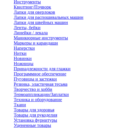
Инструменты
Квилтинг/Пэчворк
Лапки для оверлоков
Лапки для распошивальных машин
Лапки для швейных машин
Ленты, бейки
Линейки / лекала
Маникюрные инструменты
Маркеры и карандаши
Наперстки
Нитки
Новинки
Ножницы
Принадлежности для глажки
Программное обеспечение
Пуговицы и застежки
Резинка, эластичная тесьма
Творчество и хобби
Термоаппликации/Заплатки
Техника и оборудование
Ткани
Товары для здоровья
Товары для рукоделия
Установка фурнитуры
Уцененные товары