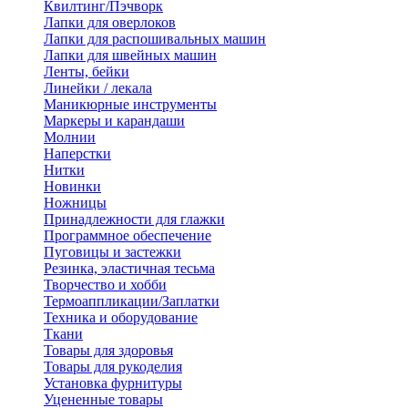
Квилтинг/Пэчворк
Лапки для оверлоков
Лапки для распошивальных машин
Лапки для швейных машин
Ленты, бейки
Линейки / лекала
Маникюрные инструменты
Маркеры и карандаши
Молнии
Наперстки
Нитки
Новинки
Ножницы
Принадлежности для глажки
Программное обеспечение
Пуговицы и застежки
Резинка, эластичная тесьма
Творчество и хобби
Термоаппликации/Заплатки
Техника и оборудование
Ткани
Товары для здоровья
Товары для рукоделия
Установка фурнитуры
Уцененные товары