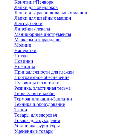
Квилтинг/Пэчворк
Лапки для оверлоков
Лапки для распошивальных машин
Лапки для швейных машин
Ленты, бейки
Линейки / лекала
Маникюрные инструменты
Маркеры и карандаши
Молнии
Наперстки
Нитки
Новинки
Ножницы
Принадлежности для глажки
Программное обеспечение
Пуговицы и застежки
Резинка, эластичная тесьма
Творчество и хобби
Термоаппликации/Заплатки
Техника и оборудование
Ткани
Товары для здоровья
Товары для рукоделия
Установка фурнитуры
Уцененные товары