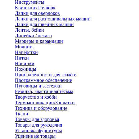
Инструменты
Квилтинг/Пэчворк
Лапки для оверлоков
Лапки для распошивальных машин
Лапки для швейных машин
Ленты, бейки
Линейки / лекала
Маркеры и карандаши
Молнии
Наперстки
Нитки
Новинки
Ножницы
Принадлежности для глажки
Программное обеспечение
Пуговицы и застежки
Резинка, эластичная тесьма
Творчество и хобби
Термоаппликации/Заплатки
Техника и оборудование
Ткани
Товары для здоровья
Товары для рукоделия
Установка фурнитуры
Уцененные товары