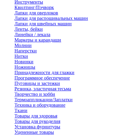
Инструменты
Квилтинг/Пэчворк
Лапки для оверлоков
Лапки для распошивальных машин
Лапки для швейных машин
Ленты, бейки
Линейки / лекала
Маркеры и карандаши
Молнии
Наперстки
Нитки
Новинки
Ножницы
Принадлежности для глажки
Программное обеспечение
Пуговицы и застежки
Резинка, эластичная тесьма
Творчество и хобби
Термоаппликации/Заплатки
Техника и оборудование
Ткани
Товары для здоровья
Товары для рукоделия
Установка фурнитуры
Уцененные товары