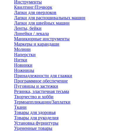
Инструменты
Квилтинг/Пэчворк
Лапки для оверлоков
Лапки для распошивальных машин
Лапки для швейных машин
Ленты, бейки
Линейки / лекала
Маникюрные инструменты
Маркеры и карандаши
Молнии
Наперстки
Нитки
Новинки
Ножницы
Принадлежности для глажки
Программное обеспечение
Пуговицы и застежки
Резинка, эластичная тесьма
Творчество и хобби
Термоаппликации/Заплатки
Ткани
Товары для здоровья
Товары для рукоделия
Установка фурнитуры
Уцененные товары