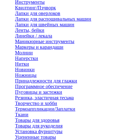
Инструменты
Квилтинг/Пэчворк
Лапки для оверлоков
Лапки для распошивальных машин
Лапки для швейных машин
Ленты, бейки
Линейки / лекала
Маникюрные инструменты
Маркеры и карандаши
Молнии
Наперстки
Нитки
Новинки
Ножницы
Принадлежности для глажки
Программное обеспечение
Пуговицы и застежки
Резинка, эластичная тесьма
Творчество и хобби
Термоаппликации/Заплатки
Ткани
Товары для здоровья
Товары для рукоделия
Установка фурнитуры
Уцененные товары