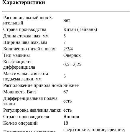
Характеристики
Распошивальный шов 3-
нет
игольный
Страна производства
Китай (Тайвань)
Длина стежка max, мм
5
Ширина шва max, мм
7
Количество нитей в швах
2/3/4
Тип машины
Оверлок
Коэффициент
0,5 - 2,25
дифференциала
Максимальная высота
5
подъема лапки, мм
Расположение привода ножа
нижнее
Мощность, Ватт
67
Дифференциальная подача
есть
ткани
Регулировка давления лапки
есть
Страна производителя
Япония
Кол-во операций
18
сверхтонкие, тонкие, средние,