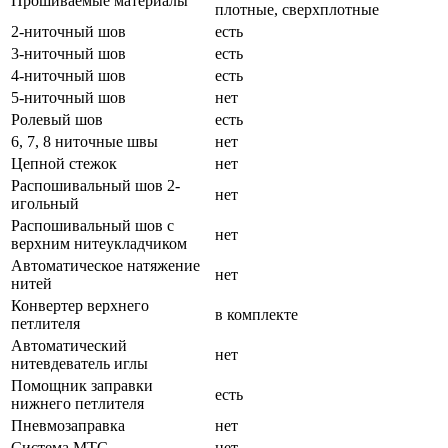
Прошиваемые материалы
плотные, сверхплотные
2-ниточный шов
есть
3-ниточный шов
есть
4-ниточный шов
есть
5-ниточный шов
нет
Ролевый шов
есть
6, 7, 8 ниточные швы
нет
Цепной стежок
нет
Распошивальный шов 2-
нет
игольный
Распошивальный шов с
нет
верхним нитеукладчиком
Автоматическое натяжение
нет
нитей
Конвертер верхнего
в комплекте
петлителя
Автоматический
нет
нитевдеватель иглы
Помощник заправки
есть
нижнего петлителя
Пневмозаправка
нет
Система MTC
нет