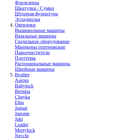
Флизелины
Шкатулки / Сумки
Шторная фурнитура
Эспадрильи
Оверлоки
Вышивальные машины
Вязальные машины
Гладильное оборудование
Манекены портновские
Пароочистители
Плоттеры
Распошивальные машины
Швейные машины
Brother
Aurora
Babylock
Bernina
Chayka
Elna
Jaguar
Janome
Juki
Leader
Merrylock
Necchi