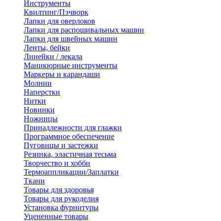
Инструменты
Квилтинг/Пэчворк
Лапки для оверлоков
Лапки для распошивальных машин
Лапки для швейных машин
Ленты, бейки
Линейки / лекала
Маникюрные инструменты
Маркеры и карандаши
Молнии
Наперстки
Нитки
Новинки
Ножницы
Принадлежности для глажки
Программное обеспечение
Пуговицы и застежки
Резинка, эластичная тесьма
Творчество и хобби
Термоаппликации/Заплатки
Ткани
Товары для здоровья
Товары для рукоделия
Установка фурнитуры
Уцененные товары