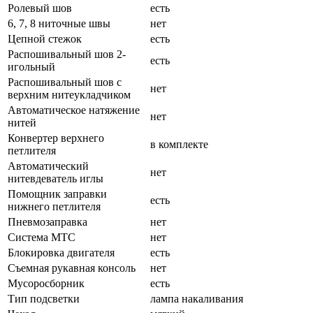
Ролевый шов
есть
6, 7, 8 ниточные швы
нет
Цепной стежок
есть
Распошивальный шов 2-
есть
игольный
Распошивальный шов с
нет
верхним нитеукладчиком
Автоматическое натяжение
нет
нитей
Конвертер верхнего
в комплекте
петлителя
Автоматический
нет
нитевдеватель иглы
Помощник заправки
есть
нижнего петлителя
Пневмозаправка
нет
Система MTC
нет
Блокировка двигателя
есть
Съемная рукавная консоль
нет
Мусоросборник
есть
Тип подсветки
лампа накаливания