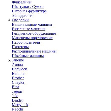
Флизелины
Шкатулки / Сумки
Шторная фурнитура
Эспадрильи
Оверлоки
Вышивальные машины
Вязальные машины
Гладильное оборудование
Манекены портновские
Пароочистители
Плоттеры
Распошивальные машины
Швейные машины
Janome
Aurora
Babylock
Bernina
Brother
Chayka
Elna
Jaguar
Juki
Leader
Merrylock
Necchi