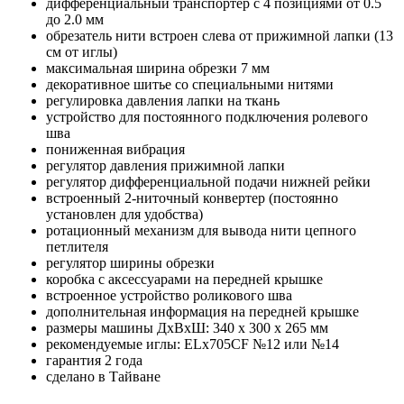
дифференциальный транспортер с 4 позициями от 0.5
до 2.0 мм
обрезатель нити встроен слева от прижимной лапки (13
см от иглы)
максимальная ширина обрезки 7 мм
декоративное шитье со специальными нитями
регулировка давления лапки на ткань
устройство для постоянного подключения ролевого
шва
пониженная вибрация
регулятор давления прижимной лапки
регулятор дифференциальной подачи нижней рейки
встроенный 2-ниточный конвертер (постоянно
установлен для удобства)
ротационный механизм для вывода нити цепного
петлителя
регулятор ширины обрезки
коробка с аксессуарами на передней крышке
встроенное устройство роликового шва
дополнительная информация на передней крышке
размеры машины ДхВхШ: 340 х 300 х 265 мм
рекомендуемые иглы: ELх705CF №12 или №14
гарантия 2 года
сделано в Тайване