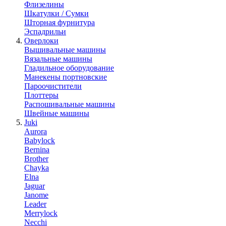
Флизелины
Шкатулки / Сумки
Шторная фурнитура
Эспадрильи
Оверлоки
Вышивальные машины
Вязальные машины
Гладильное оборудование
Манекены портновские
Пароочистители
Плоттеры
Распошивальные машины
Швейные машины
Juki
Aurora
Babylock
Bernina
Brother
Chayka
Elna
Jaguar
Janome
Leader
Merrylock
Necchi