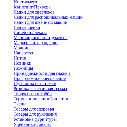
Инструменты
Квилтинг/Пэчворк
Лапки для оверлоков
Лапки для распошивальных машин
Лапки для швейных машин
Ленты, бейки
Линейки / лекала
Маникюрные инструменты
Маркеры и карандаши
Молнии
Наперстки
Нитки
Новинки
Ножницы
Принадлежности для глажки
Программное обеспечение
Пуговицы и застежки
Резинка, эластичная тесьма
Творчество и хобби
Термоаппликации/Заплатки
Ткани
Товары для здоровья
Товары для рукоделия
Установка фурнитуры
Уцененные товары