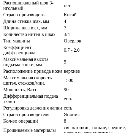
Распошивальный шов 3-
нет
игольный
Страна производства
Китай
Длина стежка max, мм
4
Ширина шва max, мм
7
Количество нитей в швах
3/4
Тип машины
Оверлок
Коэффициент
0,7 - 2,0
дифференциала
Максимальная высота
5
подъема лапки, мм
Расположение привода ножа
верхнее
Максимальная скорость
1500
шитья, стежков/мин.
Мощность, Ватт
90
Дифференциальная подача
есть
ткани
Регулировка давления лапки
есть
Страна производителя
Япония
Кол-во операций
8
сверхтонкие, тонкие, средние,
Прошиваемые материалы
плотные, сверхплотные