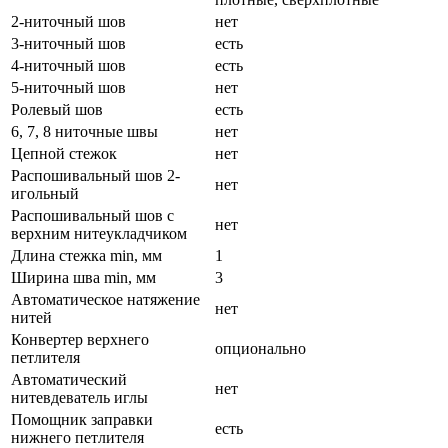
2-ниточный шов
нет
3-ниточный шов
есть
4-ниточный шов
есть
5-ниточный шов
нет
Ролевый шов
есть
6, 7, 8 ниточные швы
нет
Цепной стежок
нет
Распошивальный шов 2-
нет
игольный
Распошивальный шов с
нет
верхним нитеукладчиком
Длина стежка min, мм
1
Ширина шва min, мм
3
Автоматическое натяжение
нет
нитей
Конвертер верхнего
опционально
петлителя
Автоматический
нет
нитевдеватель иглы
Помощник заправки
есть
нижнего петлителя