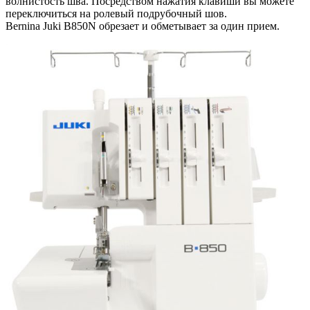
волнистость шва. Посредством нажатия клавиши вы можете
переключиться на ролевый подрубочный шов.
Bernina Juki B850N обрезает и обметывает за один прием.