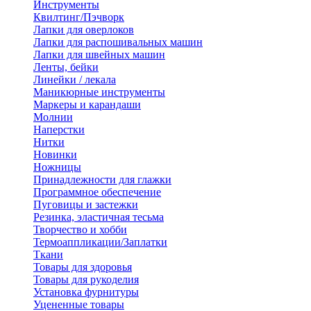
Инструменты
Квилтинг/Пэчворк
Лапки для оверлоков
Лапки для распошивальных машин
Лапки для швейных машин
Ленты, бейки
Линейки / лекала
Маникюрные инструменты
Маркеры и карандаши
Молнии
Наперстки
Нитки
Новинки
Ножницы
Принадлежности для глажки
Программное обеспечение
Пуговицы и застежки
Резинка, эластичная тесьма
Творчество и хобби
Термоаппликации/Заплатки
Ткани
Товары для здоровья
Товары для рукоделия
Установка фурнитуры
Уцененные товары