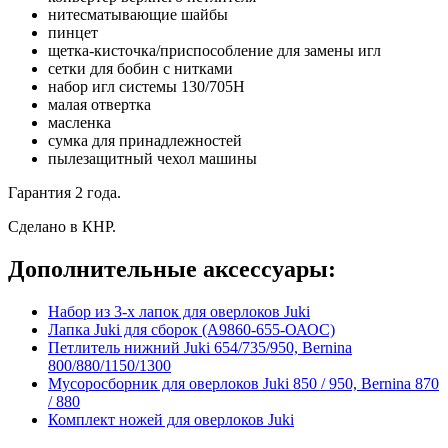
нитесматывающие шайбы
пинцет
щетка-кисточка/приспособление для замены игл
сетки для бобин с нитками
набор игл системы 130/705Н
малая отвертка
масленка
сумка для принадлежностей
пылезащитный чехол машины
Гарантия 2 года.
Сделано в КНР.
Дополнительные аксессуары:
Набор из 3-х лапок для оверлоков Juki
Лапка Juki для сборок (А9860-655-ОАОС)
Петлитель нижний Juki 654/735/950, Bernina
800/880/1150/1300
Мусоросборник для оверлоков Juki 850 / 950, Bernina 870
/ 880
Комплект ножей для оверлоков Juki