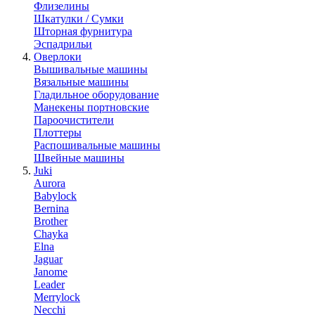
Флизелины
Шкатулки / Сумки
Шторная фурнитура
Эспадрильи
Оверлоки
Вышивальные машины
Вязальные машины
Гладильное оборудование
Манекены портновские
Пароочистители
Плоттеры
Распошивальные машины
Швейные машины
Juki
Aurora
Babylock
Bernina
Brother
Chayka
Elna
Jaguar
Janome
Leader
Merrylock
Necchi