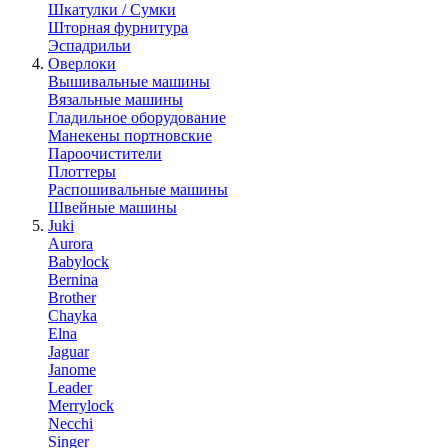
Шкатулки / Сумки
Шторная фурнитура
Эспадрильи
Оверлоки
Вышивальные машины
Вязальные машины
Гладильное оборудование
Манекены портновские
Пароочистители
Плоттеры
Распошивальные машины
Швейные машины
Juki
Aurora
Babylock
Bernina
Brother
Chayka
Elna
Jaguar
Janome
Leader
Merrylock
Necchi
Singer