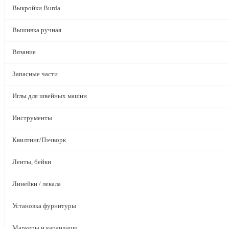
Выкройки Burda
Вышивка ручная
Вязание
Запасные части
Иглы для швейных машин
Инструменты
Квилтинг/Пэчворк
Ленты, бейки
Линейки / лекала
Установка фурнитуры
Маркеры и карандаши