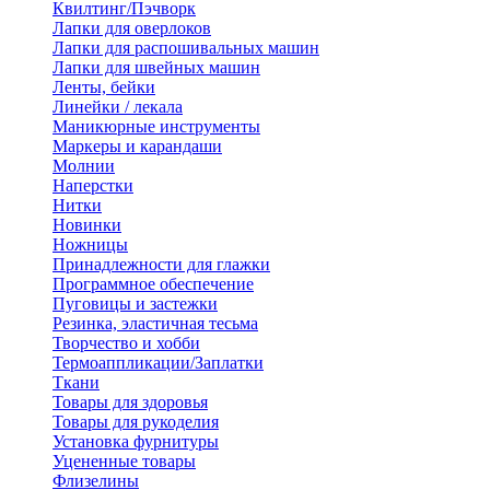
Квилтинг/Пэчворк
Лапки для оверлоков
Лапки для распошивальных машин
Лапки для швейных машин
Ленты, бейки
Линейки / лекала
Маникюрные инструменты
Маркеры и карандаши
Молнии
Наперстки
Нитки
Новинки
Ножницы
Принадлежности для глажки
Программное обеспечение
Пуговицы и застежки
Резинка, эластичная тесьма
Творчество и хобби
Термоаппликации/Заплатки
Ткани
Товары для здоровья
Товары для рукоделия
Установка фурнитуры
Уцененные товары
Флизелины