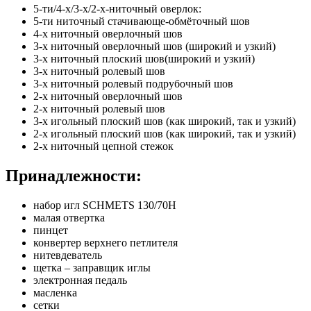
5-ти/4-х/3-х/2-х-ниточный оверлок:
5-ти ниточный стачивающе-обмёточный шов
4-х ниточный оверлочный шов
3-х ниточный оверлочный шов (широкий и узкий)
3-х ниточный плоский шов(широкий и узкий)
3-х ниточный ролевый шов
3-х ниточный ролевый подрубочный шов
2-х ниточный оверлочный шов
2-х ниточный ролевый шов
3-х игольный плоский шов (как широкий, так и узкий)
2-х игольный плоский шов (как широкий, так и узкий)
2-х ниточный цепной стежок
Принадлежности:
набор игл SCHMETS 130/70H
малая отвертка
пинцет
конвертер верхнего петлителя
нитевдеватель
щетка – заправщик иглы
электронная педаль
масленка
сетки