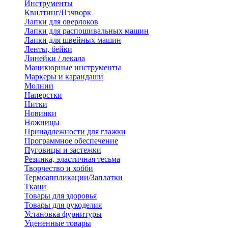
Инструменты
Квилтинг/Пэчворк
Лапки для оверлоков
Лапки для распошивальных машин
Лапки для швейных машин
Ленты, бейки
Линейки / лекала
Маникюрные инструменты
Маркеры и карандаши
Молнии
Наперстки
Нитки
Новинки
Ножницы
Принадлежности для глажки
Программное обеспечение
Пуговицы и застежки
Резинка, эластичная тесьма
Творчество и хобби
Термоаппликации/Заплатки
Ткани
Товары для здоровья
Товары для рукоделия
Установка фурнитуры
Уцененные товары