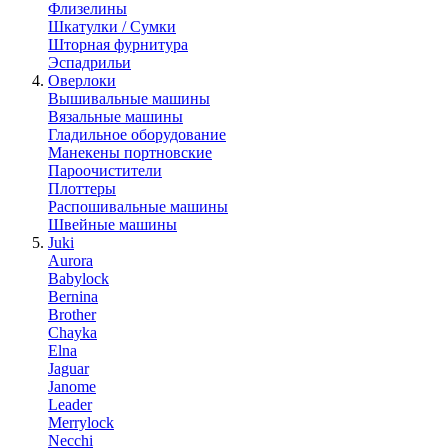
Флизелины
Шкатулки / Сумки
Шторная фурнитура
Эспадрильи
Оверлоки
Вышивальные машины
Вязальные машины
Гладильное оборудование
Манекены портновские
Пароочистители
Плоттеры
Распошивальные машины
Швейные машины
Juki
Aurora
Babylock
Bernina
Brother
Chayka
Elna
Jaguar
Janome
Leader
Merrylock
Necchi