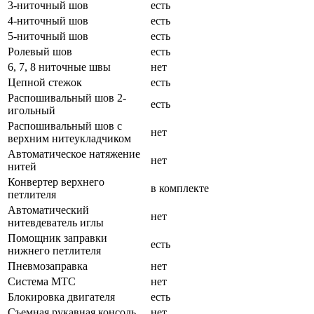
3-ниточный шов
есть
4-ниточный шов
есть
5-ниточный шов
есть
Ролевый шов
есть
6, 7, 8 ниточные швы
нет
Цепной стежок
есть
Распошивальный шов 2-
есть
игольный
Распошивальный шов с
нет
верхним нитеукладчиком
Автоматическое натяжение
нет
нитей
Конвертер верхнего
в комплекте
петлителя
Автоматический
нет
нитевдеватель иглы
Помощник заправки
есть
нижнего петлителя
Пневмозаправка
нет
Система MTC
нет
Блокировка двигателя
есть
Съемная рукавная консоль
нет