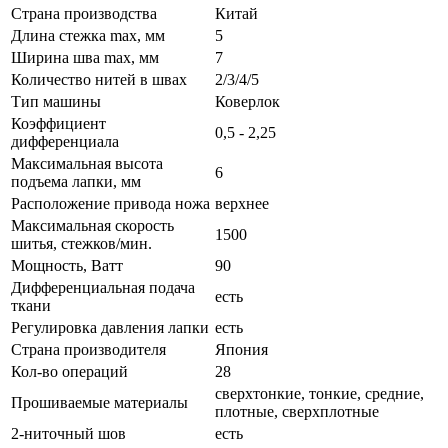
Страна производства
Китай
Длина стежка max, мм
5
Ширина шва max, мм
7
Количество нитей в швах
2/3/4/5
Тип машины
Коверлок
Коэффициент
0,5 - 2,25
дифференциала
Максимальная высота
6
подъема лапки, мм
Расположение привода ножа
верхнее
Максимальная скорость
1500
шитья, стежков/мин.
Мощность, Ватт
90
Дифференциальная подача
есть
ткани
Регулировка давления лапки
есть
Страна производителя
Япония
Кол-во операций
28
сверхтонкие, тонкие, средние,
Прошиваемые материалы
плотные, сверхплотные
2-ниточный шов
есть