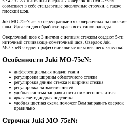
5 / 4 / 3 / 2-х ниточный оверлок / коверлок Juki МО-75еN
совмещает в себе стандартные оверлочные строчки, а также
плоский шов.
Juki МО-75еN легко перестраивается с оверлочных на плоские
швы. Идеален для обработки краев всех типов одежды.
Оверлочный шов с 3 нитями с цепным стежком создают 5-ти
ниточный стачивающе-обмёточный шов. Оверлок Juki
МО-75еN создает профессиональные швы высшего качества!
Особенности Juki МО-75еN:
дифференциальная подачи ткани
регулировка ширины обметочного стежка
регулировка длины стежка и ширины стежка
регулировка натяжения нитей
удобная система заправки нити нижнего петлителя
яркая светодиодная подсветка
удобная цветная схема поможет Вам заправить оверлок
правильно
Строчки Juki МО-75еN: