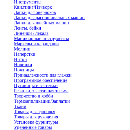
Инструменты
Квилтинг/Пэчворк
Лапки для оверлоков
Лапки для распошивальных машин
Лапки для швейных машин
Ленты, бейки
Линейки / лекала
Маникюрные инструменты
Маркеры и карандаши
Молнии
Наперстки
Нитки
Новинки
Ножницы
Принадлежности для глажки
Программное обеспечение
Пуговицы и застежки
Резинка, эластичная тесьма
Творчество и хобби
Термоаппликации/Заплатки
Ткани
Товары для здоровья
Товары для рукоделия
Установка фурнитуры
Уцененные товары