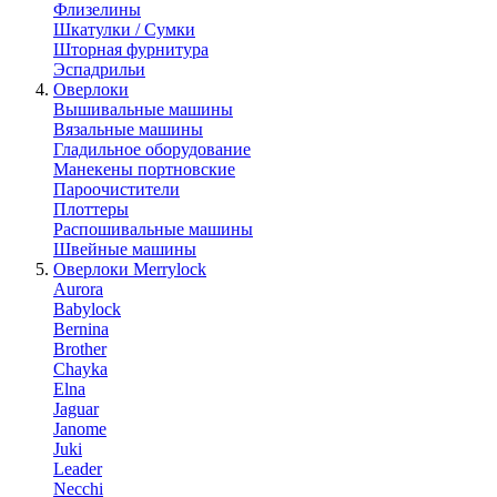
Флизелины
Шкатулки / Сумки
Шторная фурнитура
Эспадрильи
Оверлоки
Вышивальные машины
Вязальные машины
Гладильное оборудование
Манекены портновские
Пароочистители
Плоттеры
Распошивальные машины
Швейные машины
Оверлоки Merrylock
Aurora
Babylock
Bernina
Brother
Chayka
Elna
Jaguar
Janome
Juki
Leader
Necchi