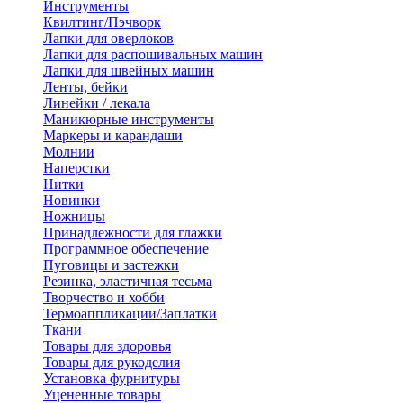
Инструменты
Квилтинг/Пэчворк
Лапки для оверлоков
Лапки для распошивальных машин
Лапки для швейных машин
Ленты, бейки
Линейки / лекала
Маникюрные инструменты
Маркеры и карандаши
Молнии
Наперстки
Нитки
Новинки
Ножницы
Принадлежности для глажки
Программное обеспечение
Пуговицы и застежки
Резинка, эластичная тесьма
Творчество и хобби
Термоаппликации/Заплатки
Ткани
Товары для здоровья
Товары для рукоделия
Установка фурнитуры
Уцененные товары