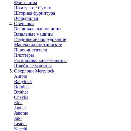
Флизелины
Шкатулки / Сумки
Шторная фурнитура
Эспадрильи
Оверлоки
Вышивальные машины
Вязальные машины
Гладильное оборудование
Манекены портновские
Пароочистители
Плоттеры
Распошивальные машины
Швейные машины
Оверлоки Merrylock
Aurora
Babylock
Bernina
Brother
Chayka
Elna
Jaguar
Janome
Juki
Leader
Necchi