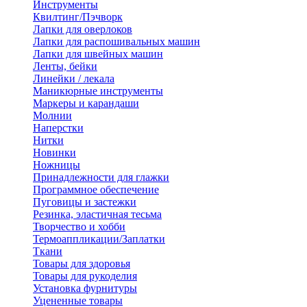
Инструменты
Квилтинг/Пэчворк
Лапки для оверлоков
Лапки для распошивальных машин
Лапки для швейных машин
Ленты, бейки
Линейки / лекала
Маникюрные инструменты
Маркеры и карандаши
Молнии
Наперстки
Нитки
Новинки
Ножницы
Принадлежности для глажки
Программное обеспечение
Пуговицы и застежки
Резинка, эластичная тесьма
Творчество и хобби
Термоаппликации/Заплатки
Ткани
Товары для здоровья
Товары для рукоделия
Установка фурнитуры
Уцененные товары