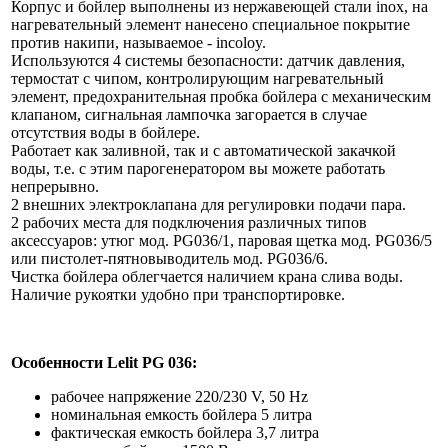
Корпус и бойлер выполнены из нержавеющей стали inox, на
нагревательный элемент нанесено специальное покрытие
против накипи, называемое - incoloy.
Используются 4 системы безопасности: датчик давления,
термостат с чипом, контролирующим нагревательный
элемент, предохранительная пробка бойлера с механическим
клапаном, сигнальная лампочка загорается в случае
отсутствия воды в бойлере.
Работает как заливной, так и с автоматической закачкой
воды, т.е. с этим парогенератором вы можете работать
непрерывно.
2 внешних электроклапана для регулировки подачи пара.
2 рабочих места для подключения различных типов
аксессуаров: утюг мод. PG036/1, паровая щетка мод. PG036/5
или пистолет-пятновыводитель мод. PG036/6.
Чистка бойлера облегчается наличием крана слива воды.
Наличие рукоятки удобно при транспортировке.
Особенности Lelit PG 036:
рабочее напряжение 220/230 V, 50 Hz
номинальная емкость бойлера 5 литра
фактическая емкость бойлера 3,7 литра